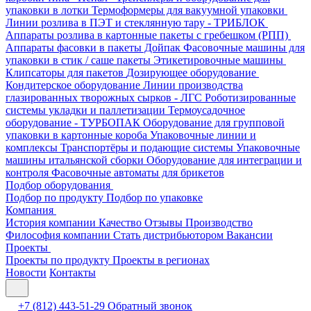
упаковки в лотки
Термоформеры для вакуумной упаковки
Линии розлива в ПЭТ и стеклянную тару - ТРИБЛОК
Аппараты розлива в картонные пакеты с гребешком (РПП)
Аппараты фасовки в пакеты Дойпак
Фасовочные машины для
упаковки в стик / саше пакеты
Этикетировочные машины
Клипсаторы для пакетов
Дозирующее оборудование
Кондитерское оборудование
Линии производства
глазированных творожных сырков - ЛГС
Роботизированные
системы укладки и паллетизации
Термоусадочное
оборудование - ТУРБОПАК
Оборудование для групповой
упаковки в картонные короба
Упаковочные линии и
комплексы
Транспортёры и подающие системы
Упаковочные
машины итальянской сборки
Оборудование для интеграции и
контроля
Фасовочные автоматы для брикетов
Подбор оборудования
Подбор по продукту
Подбор по упаковке
Компания
История компании
Качество
Отзывы
Производство
Философия компании
Стать дистрибьютором
Вакансии
Проекты
Проекты по продукту
Проекты в регионах
Новости
Контакты
+7 (812) 443-51-29
Обратный звонок