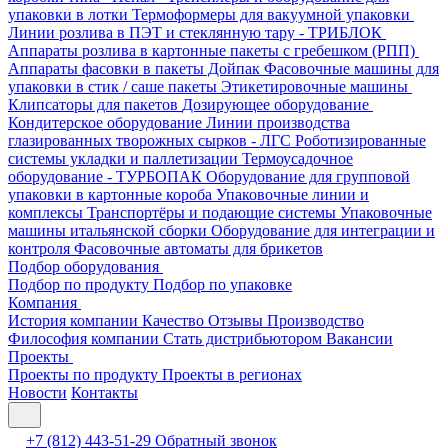
упаковки в лотки
Термоформеры для вакуумной упаковки
Линии розлива в ПЭТ и стеклянную тару - ТРИБЛОК
Аппараты розлива в картонные пакеты с гребешком (РПП)
Аппараты фасовки в пакеты Дойпак
Фасовочные машины для
упаковки в стик / саше пакеты
Этикетировочные машины
Клипсаторы для пакетов
Дозирующее оборудование
Кондитерское оборудование
Линии производства
глазированных творожных сырков - ЛГС
Роботизированные
системы укладки и паллетизации
Термоусадочное
оборудование - ТУРБОПАК
Оборудование для групповой
упаковки в картонные короба
Упаковочные линии и
комплексы
Транспортёры и подающие системы
Упаковочные
машины итальянской сборки
Оборудование для интеграции и
контроля
Фасовочные автоматы для брикетов
Подбор оборудования
Подбор по продукту
Подбор по упаковке
Компания
История компании
Качество
Отзывы
Производство
Философия компании
Стать дистрибьютором
Вакансии
Проекты
Проекты по продукту
Проекты в регионах
Новости
Контакты
+7 (812) 443-51-29
Обратный звонок