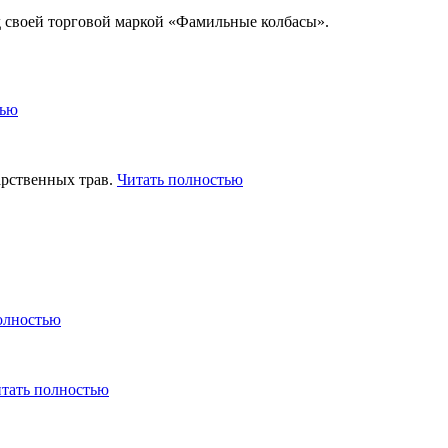
д своей торговой маркой «Фамильные колбасы».
тью
арственных трав.
Читать полностью
олностью
тать полностью