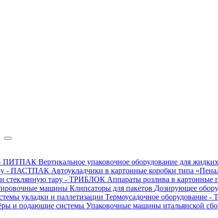
в — ПИТПАК
Вертикальное упаковочное оборудование для жидких
ару - ПАСТПАК
Автоукладчики в картонные коробки типа «Пен
 и стеклянную тару - ТРИБЛОК
Аппараты розлива в картонные 
тировочные машины
Клипсаторы для пакетов
Дозирующее обор
стемы укладки и паллетизации
Термоусадочное оборудование 
ёры и подающие системы
Упаковочные машины итальянской сб