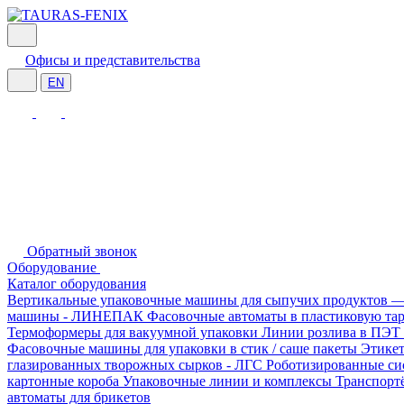
Офисы и представительства
EN
Обратный звонок
Оборудование
Каталог оборудования
Вертикальные упаковочные машины для сыпучих продукто
машины - ЛИНЕПАК
Фасовочные автоматы в пластиковую т
Термоформеры для вакуумной упаковки
Линии розлива в ПЭТ
Фасовочные машины для упаковки в стик / саше пакеты
Этике
глазированных творожных сырков - ЛГС
Роботизированные си
картонные короба
Упаковочные линии и комплексы
Транспорт
автоматы для брикетов