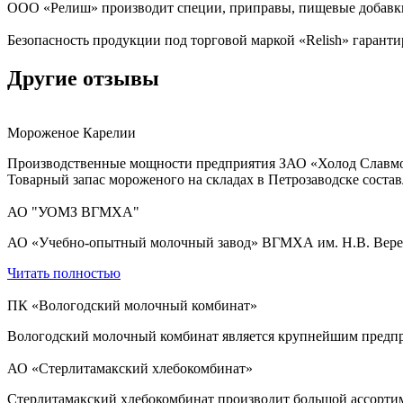
ООО «Релиш» производит специи, приправы, пищевые добавки
Безопасность продукции под торговой маркой «Relish» гарант
Другие отзывы
Мороженое Карелии
Производственные мощности предприятия ЗАО «Холод Славмо» 
Товарный запас мороженого на складах в Петрозаводске составл
АО "УОМЗ ВГМХА"
АО «Учебно-опытный молочный завод» ВГМХА им. Н.В. Верещ
Читать полностью
ПК «Вологодский молочный комбинат»
Вологодский молочный комбинат является крупнейшим предпри
АО «Стерлитамакский хлебокомбинат»
Стерлитамакский хлебокомбинат производит большой ассортиме