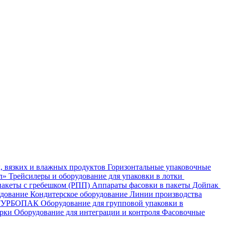
, вязких и влажных продуктов
Горизонтальные упаковочные
ал»
Трейсилеры и оборудование для упаковки в лотки
пакеты с гребешком (РПП)
Аппараты фасовки в пакеты Дойпак
удование
Кондитерское оборудование
Линии производства
- ТУРБОПАК
Оборудование для групповой упаковки в
орки
Оборудование для интеграции и контроля
Фасовочные