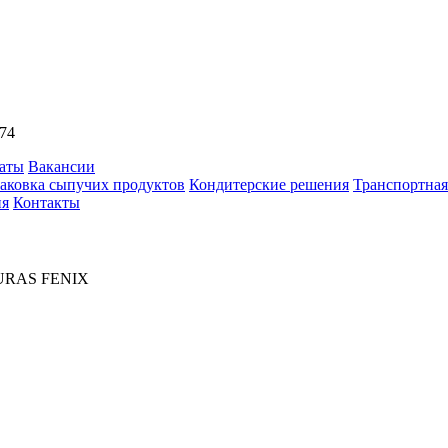
74
аты
Вакансии
аковка сыпучих продуктов
Кондитерские решения
Транспортная
ия
Контакты
URAS FENIX