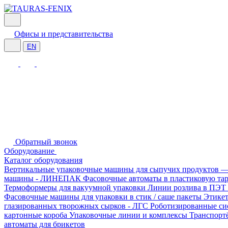
Офисы и представительства
EN
Обратный звонок
Оборудование
Каталог оборудования
Вертикальные упаковочные машины для сыпучих продукто
машины - ЛИНЕПАК
Фасовочные автоматы в пластиковую т
Термоформеры для вакуумной упаковки
Линии розлива в ПЭТ
Фасовочные машины для упаковки в стик / саше пакеты
Этике
глазированных творожных сырков - ЛГС
Роботизированные си
картонные короба
Упаковочные линии и комплексы
Транспорт
автоматы для брикетов