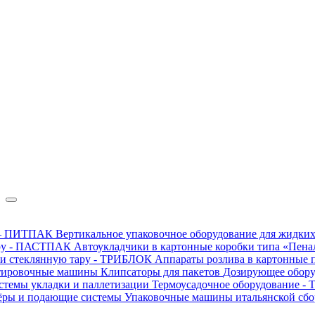
в — ПИТПАК
Вертикальное упаковочное оборудование для жидких
ару - ПАСТПАК
Автоукладчики в картонные коробки типа «Пен
 и стеклянную тару - ТРИБЛОК
Аппараты розлива в картонные 
тировочные машины
Клипсаторы для пакетов
Дозирующее обор
стемы укладки и паллетизации
Термоусадочное оборудование 
ёры и подающие системы
Упаковочные машины итальянской сб