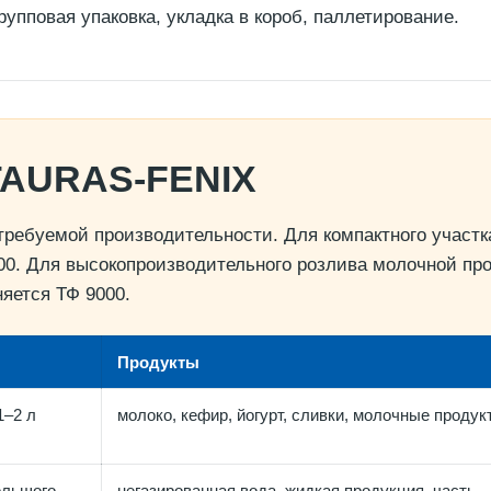
рупповая упаковка, укладка в короб, паллетирование.
TAURAS-FENIX
требуемой производительности. Для компактного участк
00. Для высокопроизводительного розлива молочной пр
яется ТФ 9000.
Продукты
1–2 л
молоко, кефир, йогурт, сливки, молочные продук
ольшого
негазированная вода, жидкая продукция, часть