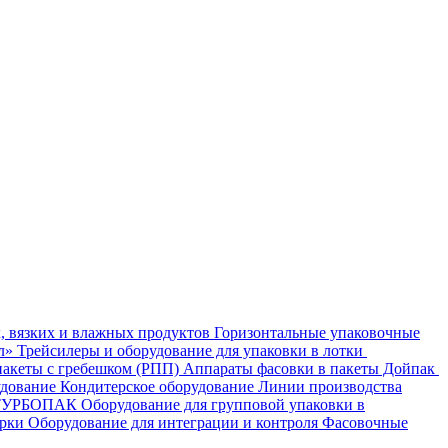
, вязких и влажных продуктов
Горизонтальные упаковочные
ал»
Трейсилеры и оборудование для упаковки в лотки
пакеты с гребешком (РПП)
Аппараты фасовки в пакеты Дойпак
удование
Кондитерское оборудование
Линии производства
- ТУРБОПАК
Оборудование для групповой упаковки в
орки
Оборудование для интеграции и контроля
Фасовочные